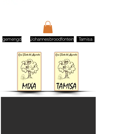
gemengd
Johannesbroodfontein
Tamisa