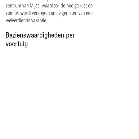
centrum van Mijas, waardoor de nodige rust en
comfort wordt verkregen om te genieten van een
welverdiende vakantie.
Bezienswaardigheden per
voertuig
10 minuten, Fuengirola
15 minuten, stranden en golfbanen
20 minuten, luchthaven, Malaga.
Bezienswaardigheden
Wandelen
2 minuten, klimgebied.
5 minuten, historisch centrum, restaurants,
winkelgebied.